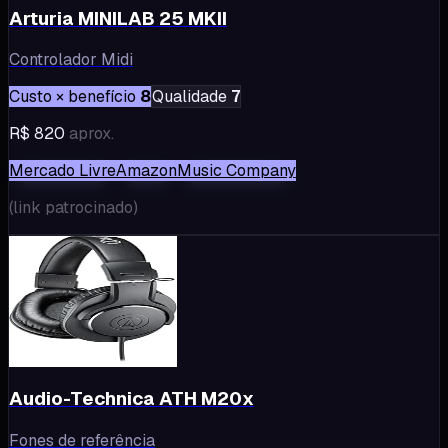
Arturia MINILAB 25 MKII
Controlador Midi
Custo × benefício
8
Qualidade
7
R$ 820
aprox.
Mercado Livre
Amazon
Music Company
(
link patrocinado
)
Audio-Technica ATH M20x
Fones de referência