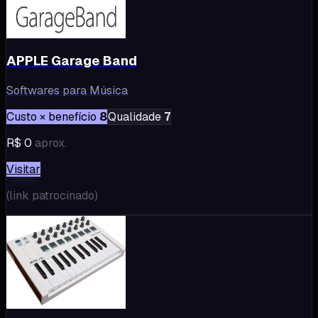
APPLE Garage Band
Softwares para Música
Custo × benefício
8
Qualidade
7
R$ 0
aprox.
Visitar
(
link patrocinado
)