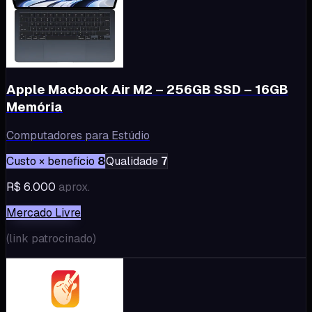
Apple Macbook Air M2 – 256GB SSD – 16GB
Memória
Computadores para Estúdio
Custo × benefício
8
Qualidade
7
R$ 6.000
aprox.
Mercado Livre
(
link patrocinado
)