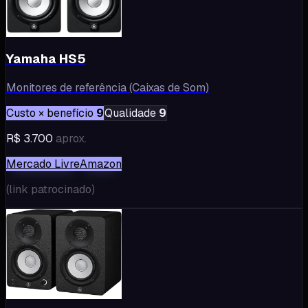
Yamaha HS5
Monitores de referência (Caixas de Som)
Custo × benefício
9
Qualidade
9
R$ 3.700
aprox.
Mercado Livre
Amazon
(
link patrocinado
)