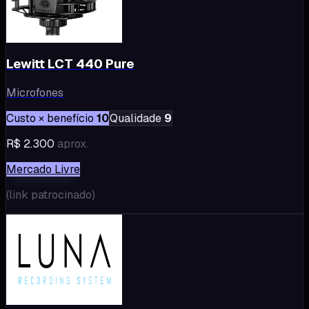
Lewitt LCT 440 Pure
Microfones
Custo × benefício
10
Qualidade
9
R$ 2.300
aprox.
Mercado Livre
(
link patrocinado
)