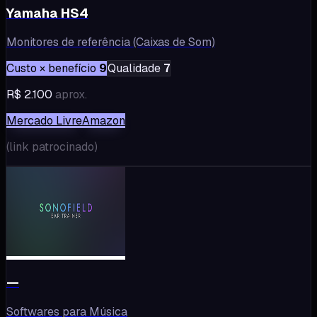
Yamaha HS4
Monitores de referência (Caixas de Som)
Custo × benefício
9
Qualidade
7
R$ 2.100
aprox.
Mercado Livre
Amazon
(
link patrocinado
)
—
Softwares para Música