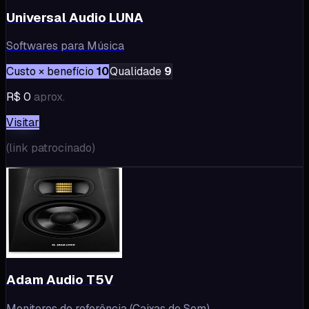
Universal Audio LUNA
Softwares para Música
Custo × benefício
10
Qualidade
9
R$ 0
aprox.
Visitar
(
link patrocinado
)
Adam Audio T5V
Monitores de referência (Caixas de Som)