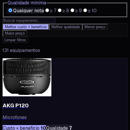
Qualidade mínima
Qualquer nota
≥ 7
≥ 8
≥ 9
≥ 10
Melhor custo × benefício
Melhor qualidade
Menor preço
Maior preço
Limpar filtros
131 equipamentos
AKG P120
Microfones
Custo × benefício
10
Qualidade
7