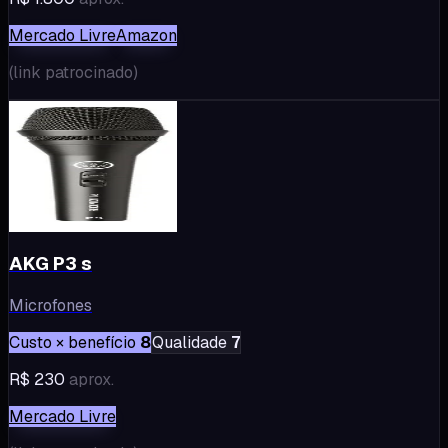
Mercado Livre
Amazon
(
link patrocinado
)
AKG P3 s
Microfones
Custo × benefício
8
Qualidade
7
R$ 230
aprox.
Mercado Livre