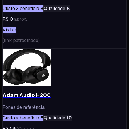
Custo × benefício
8
Qualidade
8
R$ 0
aprox.
Visitar
(
link patrocinado
)
Adam Audio H200
Fones de referência
Custo × benefício
8
Qualidade
10
R$ 1.800
aprox.