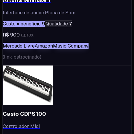
Arturia Minifuse 1
Interface de áudio/Placa de Som
Custo × benefício
9
Qualidade
7
R$ 900
aprox.
Mercado Livre
Amazon
Music Company
(
link patrocinado
)
Casio CDPS100
Controlador Midi