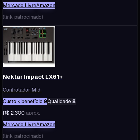
Mercado Livre
Amazon
(
link patrocinado
)
Nektar Impact LX61+
Controlador Midi
Custo × benefício
9
Qualidade
8
R$ 2.300
aprox.
Mercado Livre
Amazon
(
link patrocinado
)