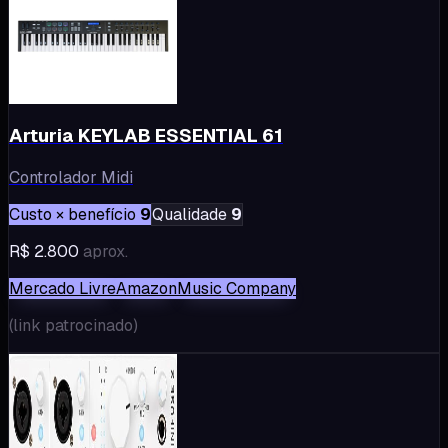
Arturia KEYLAB ESSENTIAL 61
Controlador Midi
Custo × benefício
9
Qualidade
9
R$ 2.800
aprox.
Mercado Livre
Amazon
Music Company
(
link patrocinado
)