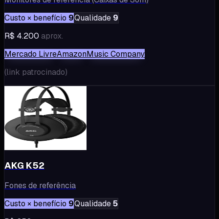
Custo × benefício
9
Qualidade
9
R$ 4.200
aprox.
Mercado Livre
Amazon
Music Company
(
link patrocinado
)
AKG K52
Fones de referência
Custo × benefício
9
Qualidade
5