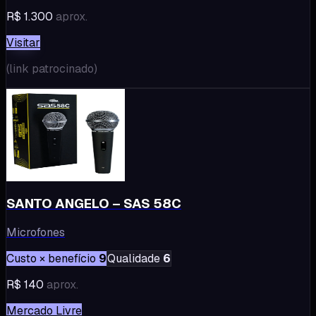
R$ 1.300
aprox.
Visitar
(
link patrocinado
)
SANTO ANGELO – SAS 58C
Microfones
Custo × benefício
9
Qualidade
6
R$ 140
aprox.
Mercado Livre