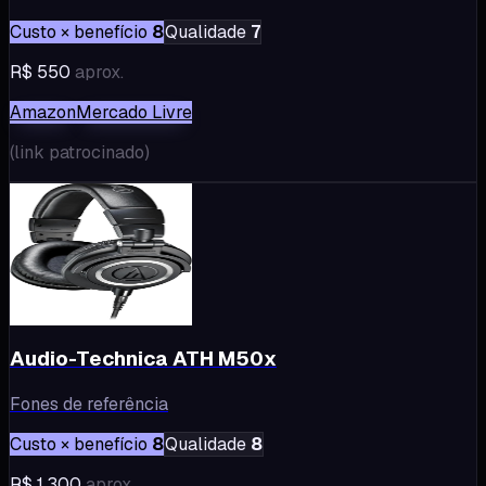
Custo × benefício
8
Qualidade
7
R$ 550
aprox.
Amazon
Mercado Livre
(
link patrocinado
)
Audio-Technica ATH M50x
Fones de referência
Custo × benefício
8
Qualidade
8
R$ 1.300
aprox.