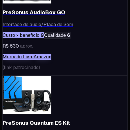
PreSonus AudioBox GO
Interface de áudio/Placa de Som
Custo × benefício
9
Qualidade
6
R$ 630
aprox.
Mercado Livre
Amazon
(
link patrocinado
)
PreSonus Quantum ES Kit