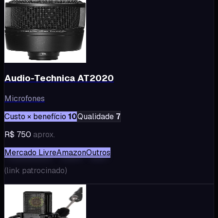
Audio-Technica AT2020
Microfones
Custo × benefício
10
Qualidade
7
R$ 750
aprox.
Mercado Livre
Amazon
Outros
(
link patrocinado
)