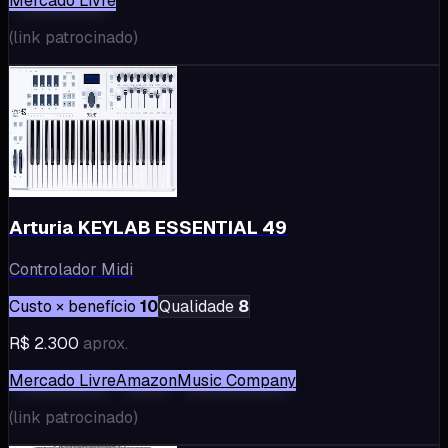
Mercado Livre
(
link patrocinado
)
Arturia KEYLAB ESSENTIAL 49
Controlador Midi
Custo × benefício
10
Qualidade
8
R$ 2.300
aprox.
Mercado Livre
Amazon
Music Company
(
link patrocinado
)