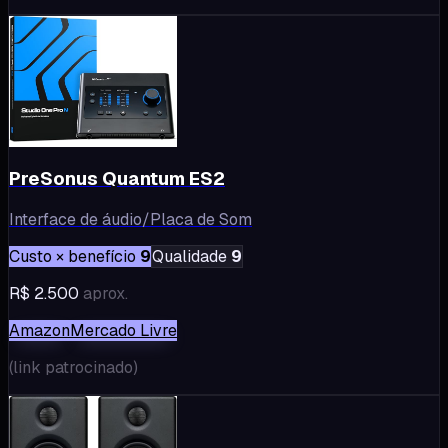
PreSonus Quantum ES2
Interface de áudio/Placa de Som
Custo × benefício
9
Qualidade
9
R$ 2.500
aprox.
Amazon
Mercado Livre
(
link patrocinado
)