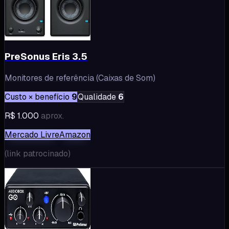
PreSonus Eris 3.5
Monitores de referência (Caixas de Som)
Custo × benefício
9
Qualidade
6
R$ 1.000
aprox.
Mercado Livre
Amazon
(
link patrocinado
)