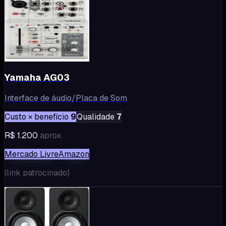
Yamaha AG03
Interface de áudio/Placa de Som
Custo × benefício
9
Qualidade
7
R$ 1.200
aprox.
Mercado Livre
Amazon
(
link patrocinado
)