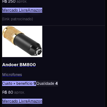
R$ 250
aprox.
Mercado Livre
Amazon
(
link patrocinado
)
Andoer BM800
Microfones
Custo × benefício
9
Qualidade
4
R$ 80
aprox.
Mercado Livre
Amazon