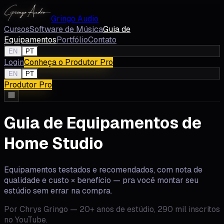
Gringo Audio
Cursos
Software de Música
Guia de
Equipamentos
Portfólio
Contato
EN
PT
Login
Conheça o Produtor Pro
EN
PT
Produtor Pro
Guia de Equipamentos de
Home Studio
Equipamentos testados e recomendados, com nota de
qualidade e custo × benefício — pra você montar seu
estúdio sem errar na compra.
Por Chrys Gringo — 20+ anos de estúdio, 290 mil inscritos
no YouTube.