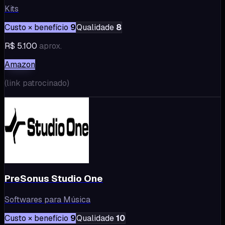
Kits
Custo × benefício
9
Qualidade
8
R$ 5.100
aprox.
Amazon
(
link patrocinado
)
PreSonus Studio One
Softwares para Música
Custo × benefício
9
Qualidade
10