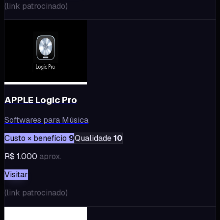
(
link patrocinado
)
APPLE Logic Pro
Softwares para Música
Custo × benefício
9
Qualidade
10
R$ 1.000
aprox.
Visitar
(
link patrocinado
)