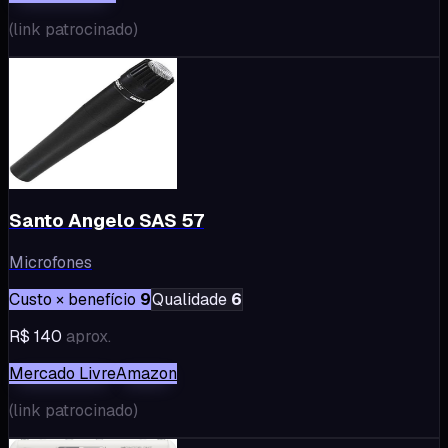
(
link patrocinado
)
Santo Angelo SAS 57
Microfones
Custo × benefício
9
Qualidade
6
R$ 140
aprox.
Mercado Livre
Amazon
(
link patrocinado
)