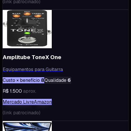
(
link patrocinado
)
Amplitube ToneX One
Equipamentos para Guitarra
Custo × benefício
8
Qualidade
6
R$ 1.500
aprox.
Mercado Livre
Amazon
(
link patrocinado
)