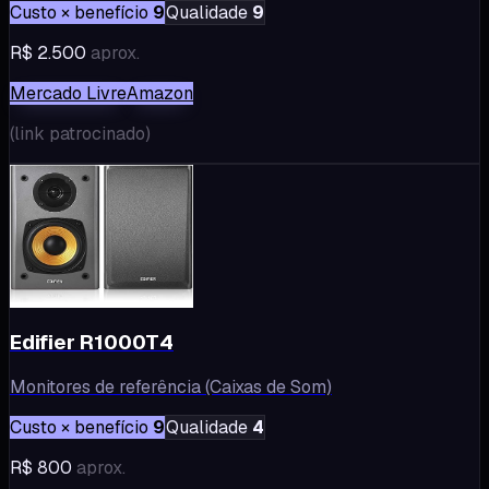
Custo × benefício
9
Qualidade
9
R$ 2.500
aprox.
Mercado Livre
Amazon
(
link patrocinado
)
Edifier R1000T4
Monitores de referência (Caixas de Som)
Custo × benefício
9
Qualidade
4
R$ 800
aprox.