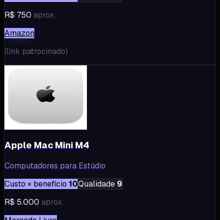
R$ 750
aprox.
Amazon
(
link patrocinado
)
Apple Mac Mini M4
Computadores para Estúdio
Custo × benefício
10
Qualidade
9
R$ 5.000
aprox.