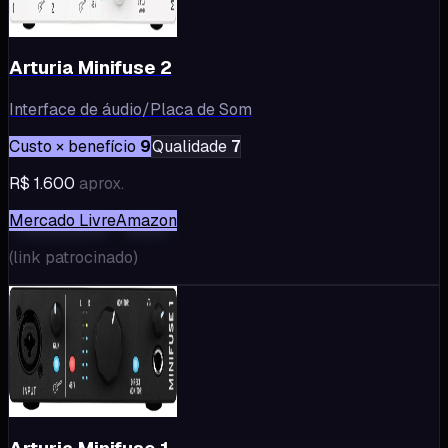
Arturia Minifuse 2
Interface de áudio/Placa de Som
Custo × benefício
9
Qualidade
7
R$ 1.600
aprox.
Mercado Livre
Amazon
(
link patrocinado
)