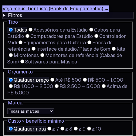
Veja meus Tier Lists (Rank de Equipamentos) →
Filtros
Tipo
Todos
Acessórios para Estúdio
Cabos para
Estúdio
Computadores para Estúdio
Controlador
Midi
Equipamentos para Guitarra
Fones de
referência
Interface de áudio/Placa de Som
Kits
Microfones
Monitores de referência (Caixas de
Som)
Softwares para Música
Orçamento
Qualquer preço
Até R$ 500
R$ 500 – 1.000
R$ 1.000 – 2.500
R$ 2.500 – 5.000
Acima de
R$ 5.000
Marca
Custo × benefício mínimo
Qualquer nota
≥ 7
≥ 8
≥ 9
≥ 10